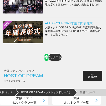
が『AWARD CEREMONY 2022』を開催☆会場を
埋め尽くすほどのホスト達が大集結しました☆
ACE GROUP 2021年度年間表彰式
特別
大阪ミナミ ACE GROUPが2021年度年間表彰式
を開催☆年間Group No.1に輝くのは一体誰なの
か！？ご覧ください♪
ポスト
大阪 ミナミ ホストクラブ
HOST OF DREAM
ホストオブドリーム
大阪 ミナミ
HOST OF DREAM（ホストオブドリーム）
店舗ニュース
大阪 ミナミ
大阪
ホストクラブ一覧
ホストクラブ一覧