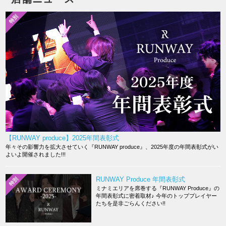
特別
【RUNWAY produce】2025年間表彰式
年々その影響力を拡大させていく『RUNWAY produce』、2025年度の年間表彰式がい
よいよ開催されました!!!
RUNWAY Produce 年間表彰式
特別
ミナミエリアを席巻する『RUNWAY Produce』の
年間表彰式に密着取材♪ 今年のトッププレイヤー
たちを是非ごらんください!!