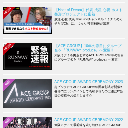
NEWS
【Host of Dream】代表 成星 心愛 ホスト
整形プロジェクトに密着
成瀬 心愛 代表 YouTubeチャンネル「ミナミのく
そちびCh」に、じゅん 幹部補佐が出演!
NEWS
【ACE GROUP】10年の節目にグループ
名を『RUNWAY produce』へ変更!!
大阪ミナミを拠点とするACE GROUP10年の節目
にグループ名を『RUNWAY produce』へ変更!!
ACE GROUP AWARD CEREMONY 2023
特別
超ピンクにてACE GROUPの年間表彰式が開催!!
各部門にランクインして表彰されたのは誰だ!?当
日の模様をお伝えします☆
ACE GROUP AWARD CEREMONY 2022
特別
大阪ミナミで最前線を走り続ける ACE GROUP