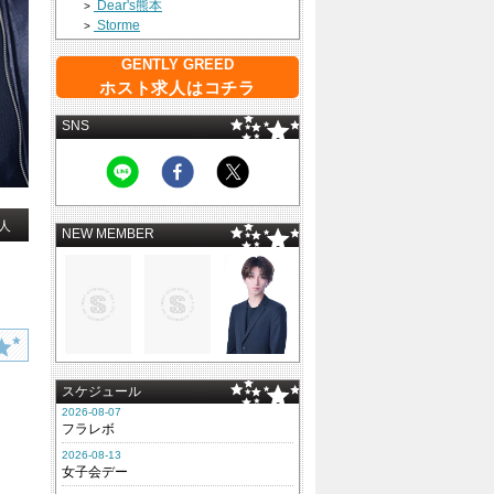
Dear's熊本
>
Storme
>
GENTLY GREED
ホスト求人はコチラ
SNS
人
NEW MEMBER
スケジュール
2026-08-07
フラレボ
2026-08-13
女子会デー