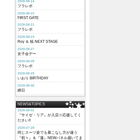
2026-08-14
フラレボ
2026-08-15
FIRST GATE
2026-08-21
フラレボ
2026-08-23
Roy ＆ 暁 NEXT STAGE
2026-08-27
女子会デー
2026-08-28
フラレボ
2026-08-29
いおり BIRTHDAY
2026-08-30
締日
NEWS&TOPICS
2026-08-02
『サイゼ・リア』が入店☆応援してく
ださい!!
2026-07-28
同じスーツ姿でも着こなし方が違う
『初々』＆『蓮』NEWパネル届いてま