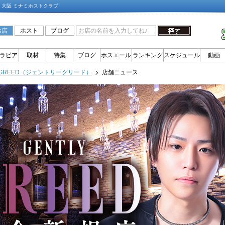
）┃大阪 ミナミホストクラブ
お店
ホスト
ブログ
ラビア
取材
特集
ブログ
ホスエール
ランキング
スケジュール
動画
Y GREED（ジェントリーグリード）
店舗ニュース