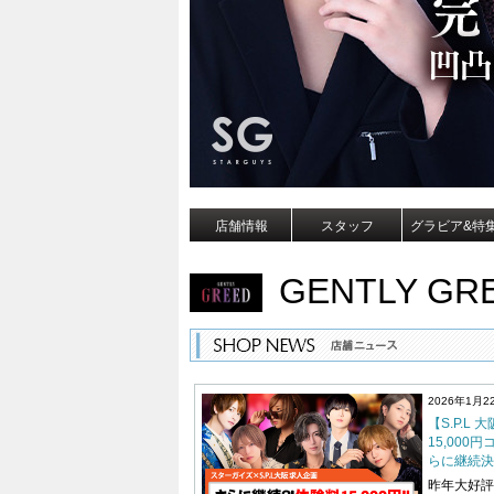
店舗情報
スタッフ
グラビア&特
GENTLY GR
2026年1月2
【S.P.L
15,000
らに継続決定
昨年大好評