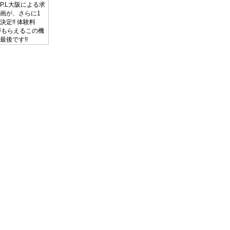
S.P.L大阪による求
画が、さらに1
定!! 体験料
円がもらえるこの機
最後です!!