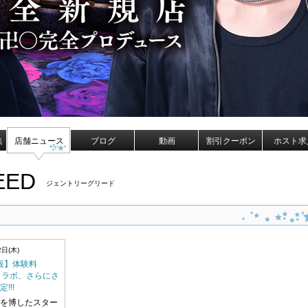
集
店舗ニュース
ブログ
動画
割引クーポン
ホスト求
EED
ジェントリーグリード
2日(木)
 大阪】体験料
円コラボ、さらにさ
!!!
を博したスター