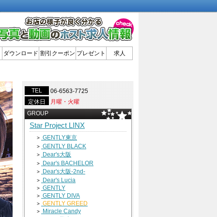
ダウンロード
割引クーポン
プレゼント
求人
TEL
06-6563-7725
定休日
月曜・火曜
GROUP
Star Project LINX
GENTLY東京
>
GENTLY BLACK
>
Dear's大阪
>
Dear's BACHELOR
>
Dear's大阪-2nd-
>
Dear's Lucia
>
GENTLY
>
GENTLY DIVA
>
GENTLY GREED
>
Miracle Candy
>