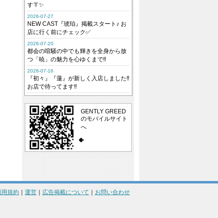
す👔✨
2026-07-27
NEW CAST『琥珀』掲載スタート♪ お
店に行く前にチェック✅
2026-07-20
都会の喧騒の中でも輝きを全身から放
つ「暁」の魅力を心ゆくまで‼︎
2026-07-16
『初々』『蓮』が新しく入店しました‼
お店で待ってます‼
GENTLY GREED
のモバイルサイト
へ
利用規約
｜
運営
｜
広告掲載について
｜
お問い合わせ