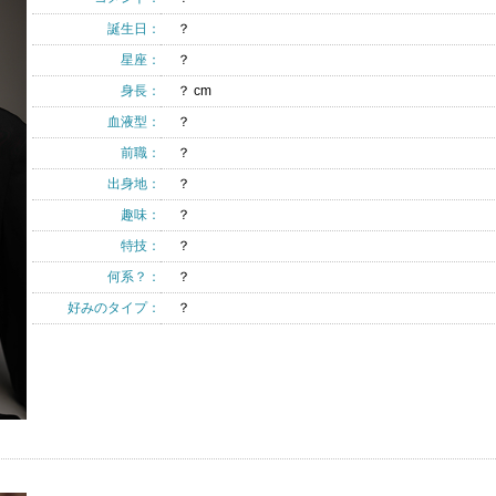
誕生日：
？
星座：
？
身長：
？ cm
血液型：
？
前職：
？
出身地：
？
趣味：
？
特技：
？
何系？：
？
好みのタイプ：
？