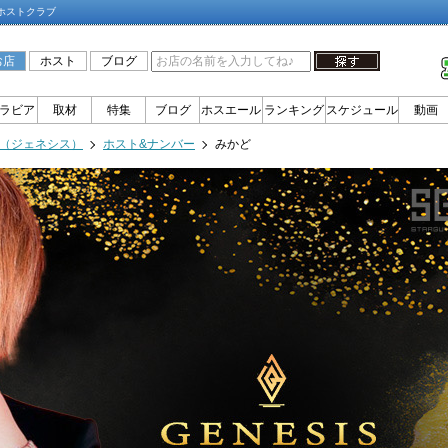
ミホストクラブ
お店
ホスト
ブログ
ラビア
取材
特集
ブログ
ホスエール
ランキング
スケジュール
動画
IS（ジェネシス）
ホスト&ナンバー
みかど