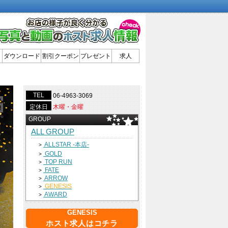
ダウンロード
割引クーポン
プレゼント
求人
TEL
06-4963-3069
定休日
木曜・金曜
GROUP
ALL GROUP
ALLSTAR -本店-
>
GOLD
>
TOP RUN
>
FATE
>
ARROW
>
GENESIS
>
AWARD
>
GENESIS
ホスト求人はコチラ