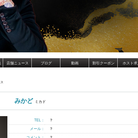
集
店舗ニュース
ブログ
動画
割引クーポン
ホスト求
シス
みかど
ミカド
TEL：
？
メール：
？
コメント：
？