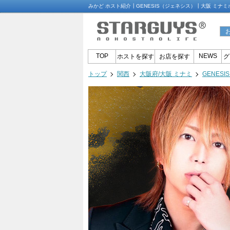
みかど ホスト紹介┃GENESIS（ジェネシス）┃大阪 ミナ
TOP
NEWS
ホストを探す
お店を探す
グ
トップ
関西
大阪府/大阪 ミナミ
GENES