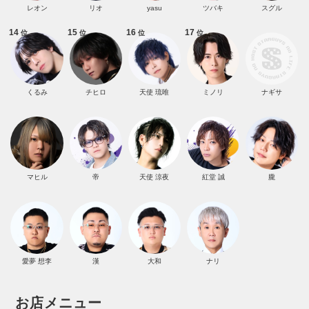
レオン
リオ
yasu
ツバキ
スグル
14
15
16
17
位
位
位
位
くるみ
チヒロ
天使 琉唯
ミノリ
ナギサ
マヒル
帝
天使 涼夜
紅堂 誠
朧
愛夢 想李
漢
大和
ナリ
お店メニュー