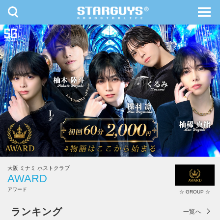
toggle
toggl
navigation
navig
九州・沖縄
北海道・東北
大阪 ミナミ ホストクラブ
AWARD
アワード
☆ GROUP ☆
AWARD
ランキング
一覧へ