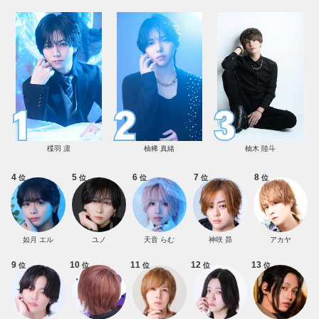
楪羽 凛
柚稀 真緒
柚木 陸斗
4
5
6
7
8
位
位
位
位
位
如月 エル
ユノ
天音 らむ
神咲 昴
アカヤ
9
10
11
12
13
位
位
位
位
位