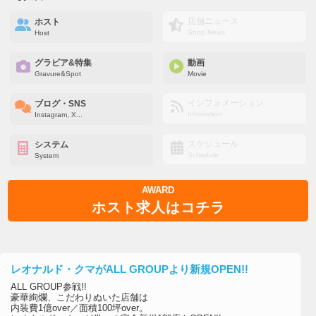
店舗ニュース
ホスト
Shop News
Host
グラビア&特集
動画
Gravure&Spot
Movie
インフォメーション
ブログ・SNS
Infomation
Instagram, X...
スケジュール
システム
Schedule
System
AWARD
ホスト求人はコチラ
レオナルド・クマがALL GROUPより新規OPEN!!
ALL GROUP参戦!!
豪華絢爛、こだわりぬいた店舗は
内装費1億over／面積100坪over。