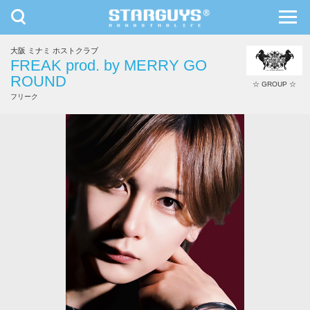
toggle
toggl
navigation
navig
大阪 ミナミ ホストクラブ
九州・沖縄
北海道・東北
FREAK prod. by MERRY GO
ROUND
☆ GROUP ☆
フリーク
Sena