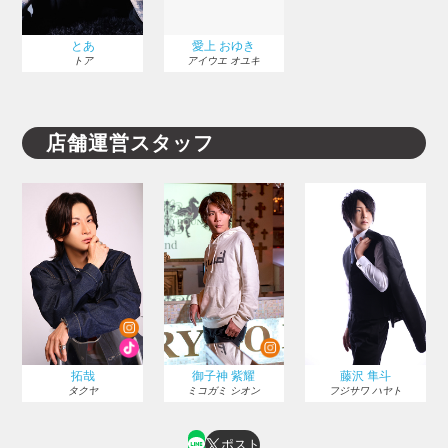
とあ
愛上 おゆき
トア
アイウエ オユキ
店舗運営スタッフ
拓哉
御子神 紫耀
藤沢 隼斗
タクヤ
ミコガミ シオン
フジサワ ハヤト
ポスト