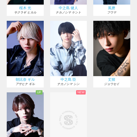
桜木 光
中之島 健人
風磨
サクラギ ヒカル
ナカノシマ ケント
フウマ
朝比奈 ギル
中之島 臣
丈猩
アサヒナ ギル
ナカノシマ シン
ジョウセイ
UP
NEW