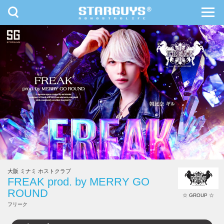
toggle
toggl
navigation
navig
九州・沖縄
北海道・東北
大阪 ミナミ ホストクラブ
FREAK prod. by MERRY GO
ROUND
☆ GROUP ☆
フリーク
FREAK prod. by MERRY GO ROUND