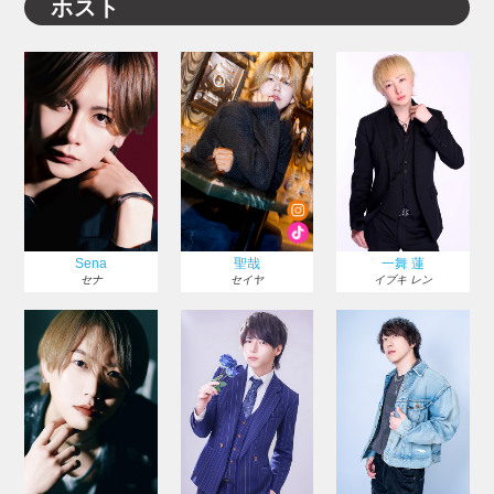
ホスト
Sena
聖哉
一舞 蓮
セナ
セイヤ
イブキ レン