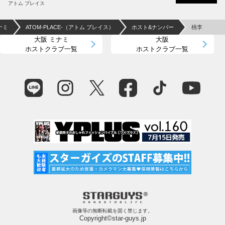
アトム プレイス
ナミ
ATOM-PLACE-（アトム プレイス）
ホスト&ナンバー
桃李
大阪 ミナミ
大阪
ホストクラブ一覧
ホストクラブ一覧
画像等の無断転載を固く禁じます。
Copyright©star-guys.jp