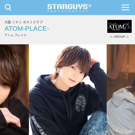
toggle
toggl
navigation
navig
大阪 ミナミ ホストクラブ
九州・沖縄
北海道・東北
ATOM-PLACE-
アトム プレイス
☆ GROUP ☆
桃李