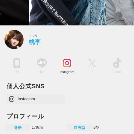
トウリ
桃李
TEL
LINE
Instagram
X
Tiktok
個人公式SNS
Instagram
プロフィール
身長
178cm
血液型
B型