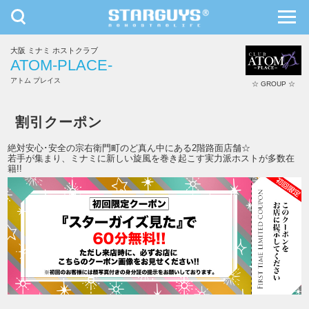
toggle
toggl
navigation
navig
大阪 ミナミ ホストクラブ
九州・沖縄
北海道・東北
ATOM-PLACE-
アトム プレイス
☆ GROUP ☆
ATOM-PLACE-
割引クーポン
絶対安心･安全の宗右衛門町のど真ん中にある2階路面店舗☆
若手が集まり、ミナミに新しい旋風を巻き起こす実力派ホストが多数在
籍!!