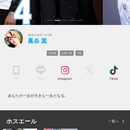
ホウジョウ ツバサ
鳳条 翼
元気系
お笑い系
S系
TEL
LINE
Instagram
X
Tiktok
あなたの一歩が大きな一歩となる。
ホスエール
一覧へ