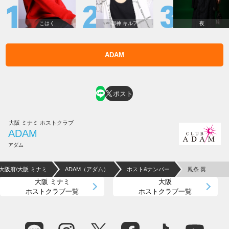
こはく
都神 キルア
夜
ADAM
ホスト求人はコチラ
ポスト
大阪 ミナミ ホストクラブ
ADAM
アダム
大阪府/大阪 ミナミ
ADAM（アダム）
ホスト&ナンバー
鳳条 翼
大阪 ミナミ
大阪
ホストクラブ一覧
ホストクラブ一覧