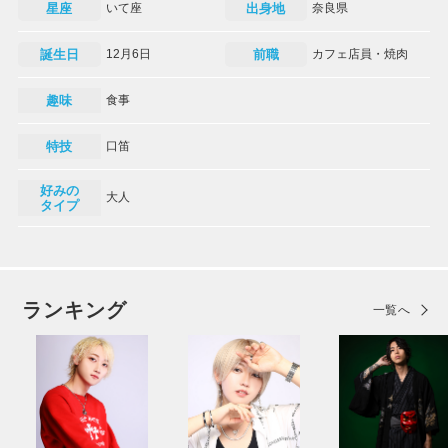
星座
いて座
出身地
奈良県
誕生日
12月6日
前職
カフェ店員・焼肉
趣味
食事
特技
口笛
好みの
大人
タイプ
ランキング
一覧へ