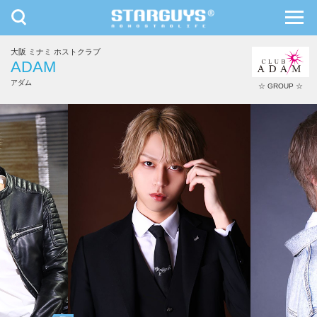
toggle
toggl
navigation
navig
大阪 ミナミ ホストクラブ
九州・沖縄
北海道・東北
ADAM
アダム
☆ GROUP ☆
鳳条 翼