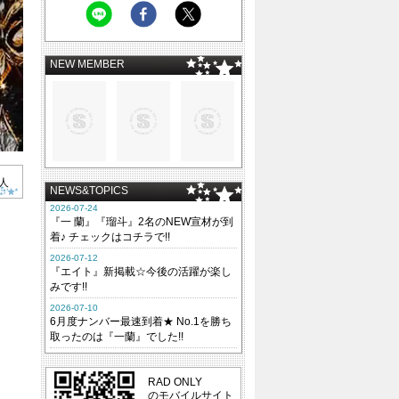
NEW MEMBER
人
NEWS&TOPICS
2026-07-24
『一 蘭』『瑠斗』2名のNEW宣材が到
着♪ チェックはコチラで!!
2026-07-12
『エイト』新掲載☆今後の活躍が楽し
みです!!
2026-07-10
6月度ナンバー最速到着★ No.1を勝ち
取ったのは『一蘭』でした!!
RAD ONLY
のモバイルサイト