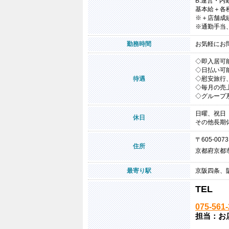
B.運営・内
基本給＋各
※＋店舗成
※通勤手当
勤務時間
お気軽にお
◇即入居可
◇日払い可
待遇
◇慰安旅行
◇毎月の売
◇グループ
日曜、祝日
休日
その他長期
〒605-0073
住所
京都府京都市
最寄り駅
京阪四条、
TEL
075-561
担当：お