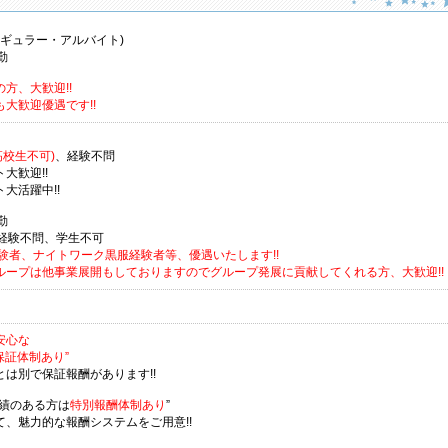
(レギュラー・アルバイト)
勤
方、大歓迎!!
大歓迎優遇です!!
高校生不可)
、経験不問
大歓迎!!
大活躍中!!
勤
、経験不問、学生不可
経験者、ナイトワーク黒服経験者等、優遇いたします!!
ループは他事業展開もしておりますのでグループ発展に貢献してくれる方、大歓迎!!
安心な
保証体制あり”
とは別で保証報酬があります!!
実績のある方は
特別報酬体制あり
”
て、魅力的な報酬システムをご用意!!