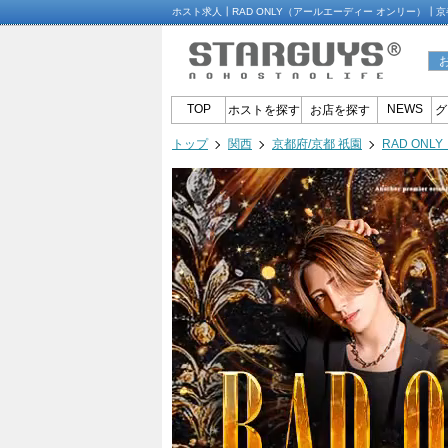
ホスト求人┃RAD ONLY（アールエーディー オンリー）┃
TOP
NEWS
ホストを探す
お店を探す
グ
トップ
関西
京都府/京都 祇園
RAD ON