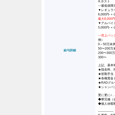
A.ホスト
---最低保障日
▼レギュラ
6,000円
最大8,000円!
▼アルバイ
5,000円
---売上バック
例）
0～50万未
50〜200
給与詳細
200〜30
300〜
上記、基本報
★指名料、
★皆勤手当
★各種賞金 
★RADグ
★シャンパ
更に更に♪
◆寮完備（
◆個人休暇
---------------