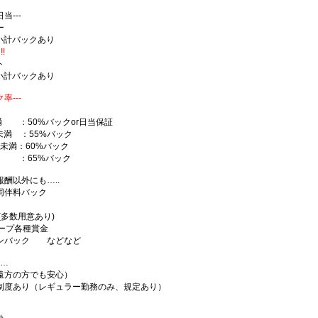
当---
ー
-＋小計バックあり
!
ト
-＋小計バックあり
率---
満 ：50%バックor日当保証
万未満 ：55%バック
0万未満：60%バック
 ：65%バック
酬以外にも…..
同伴料バック
(多数用意あり)
ループ各種賞金
ンバック などなど
……
遠方の方でも安心）
制度あり（レギュラー勤務のみ、規定あり）