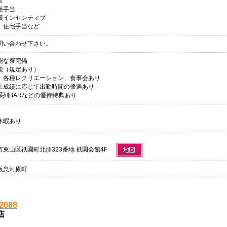
勤
種手当
績インセンティブ
、住宅手当など
問い合わせ下さい。
能な寮完備
能（規定あり）
、各種レクリエーション、食事会あり
上成績に応じて出勤時間の優遇あり
系列BARなどの優待特典あり
休暇あり
東山区祇園町北側323番地 祇園会館4F
阪急河原町
-2088
店