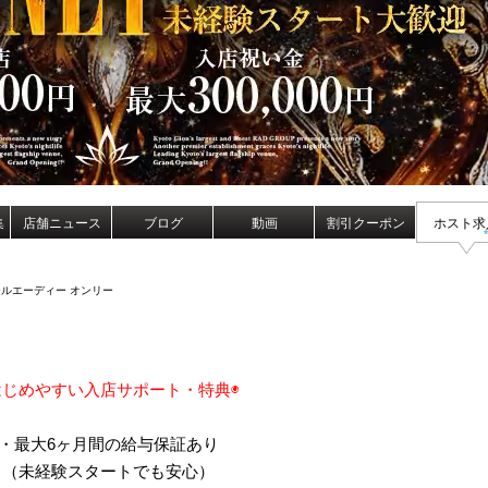
集
店舗ニュース
ブログ
動画
割引クーポン
ホスト求
ルエーディー オンリー
はじめやすい入店サポート・特典◉
・最大6ヶ月間の給与保証あり
（未経験スタートでも安心）