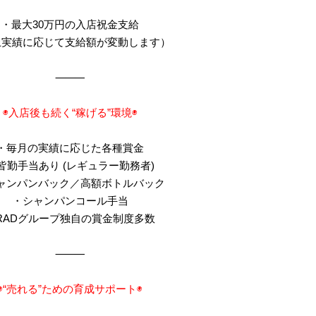
・最大30万円の入店祝金支給
上実績に応じて支給額が変動します）
⸻
◉入店後も続く“稼げる”環境◉
・毎月の実績に応じた各種賞金
皆勤手当あり (レギュラー勤務者)
ャンパンバック／高額ボトルバック
・シャンパンコール手当
RADグループ独自の賞金制度多数
⸻
◉“売れる”ための育成サポート◉