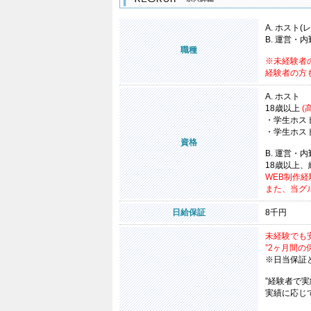
A. ホスト
B. 運営・内
職種
※未経験者の
経験者の方も
A. ホスト
18歳以上
(
・学生ホスト
・学生ホスト
資格
B. 運営・内
18歳以上
WEB制作
また、当グ
日給保証
8
千円
未経験でも
”2ヶ月間の
※日当保証
”経験者で
実績に応じ