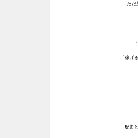
ただ
「稼げ
歴史