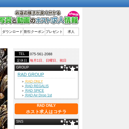
ダウンロード
割引クーポン
プレゼント
求人
TEL
075-561-2088
定休日
毎月1日、日曜日、祝日
GROUP
RAD GROUP
RAD ONLY
>
RAD REGALIS
>
RAD SPICE
>
RAD Air Drop 1st
>
RAD ONLY
ホスト求人はコチラ
SNS