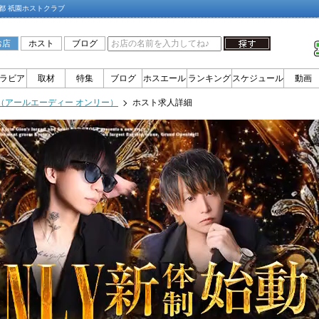
京都 祇園ホストクラブ
お店
ホスト
ブログ
ラビア
取材
特集
ブログ
ホスエール
ランキング
スケジュール
動画
LY（アールエーディー オンリー）
ホスト求人詳細