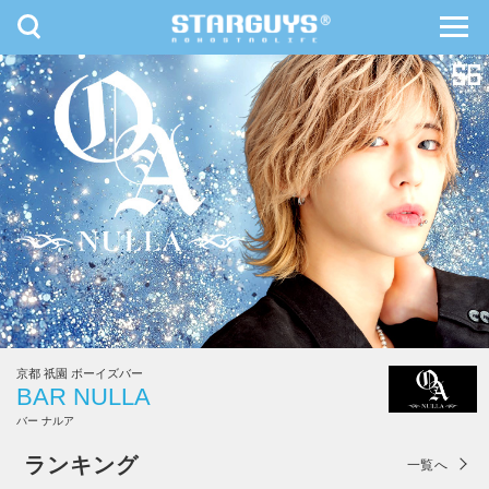
toggle
toggl
navigation
navig
九州・沖縄
北海道・東北
京都 祇園 ボーイズバー
BAR NULLA
バー ナルア
BAR NULLA
ランキング
一覧へ