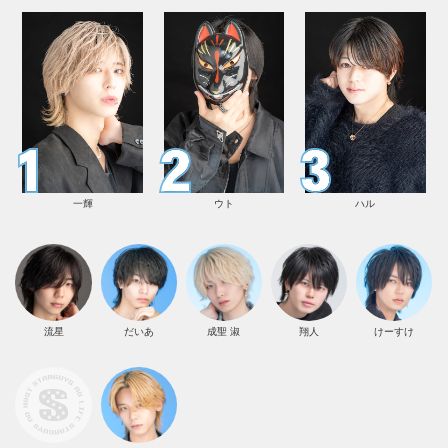
一輝
ウト
ハル
流星
だいあ
成聖 淑
翔人
けーすけ