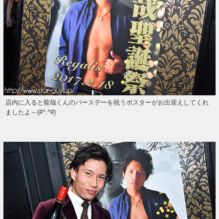
店内に入ると龍哉くんのバースデーを祝うポスターがお出迎えしてくれ
ましたよ～(#^.^#)