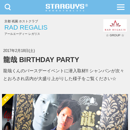
toggle
toggl
navigation
navig
京都 祇園 ホストクラブ
九州・沖縄
北海道・東北
RAD REGALIS
アールエーディー レガリス
☆ GROUP ☆
RAD REGALIS
2017年2月18日(土)
龍哉 BIRTHDAY PARTY
龍哉くんのバースデーイベントに潜入取材!! シャンパンが次々
とおろされ店内が大盛り上がりした様子をご覧ください☆
B.D.