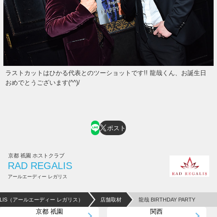
ラストカットはひかる代表とのツーショットです!! 龍哉くん、お誕生日
おめでとうございます(^^)/
ポスト
京都 祇園 ホストクラブ
RAD REGALIS
アールエーディー レガリス
GALIS（アールエーディー レガリス）
店舗取材
龍哉 BIRTHDAY PARTY
京都 祇園
関西