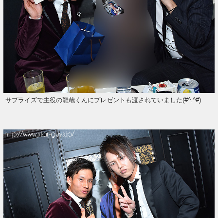
サプライズで主役の龍哉くんにプレゼントも渡されていました(#^.^#)