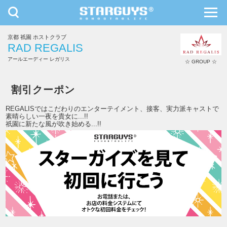
toggle
toggl
navigation
navig
京都 祇園 ホストクラブ
九州・沖縄
北海道・東北
RAD REGALIS
アールエーディー レガリス
☆ GROUP ☆
RAD REGALIS
割引クーポン
REGALISではこだわりのエンターテイメント、接客、実力派キャストで
素晴らしい一夜を貴女に...!!
祇園に新たな風が吹き始める...!!