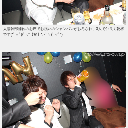
太陽幹部補佐のお席でお祝いのシャンパンがおろされ、3人で仲良く乾杯
です(*ﾟ▽ﾟ)/ﾟ･:*【祝】*:･ﾟ＼(ﾟ▽ﾟ*)