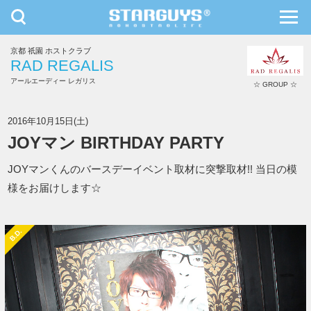
toggle
toggl
navigation
navig
京都 祇園 ホストクラブ
九州・沖縄
北海道・東北
RAD REGALIS
アールエーディー レガリス
☆ GROUP ☆
RAD REGALIS
2016年10月15日(土)
JOYマン BIRTHDAY PARTY
JOYマンくんのバースデーイベント取材に突撃取材!! 当日の模
様をお届けします☆
B.D.