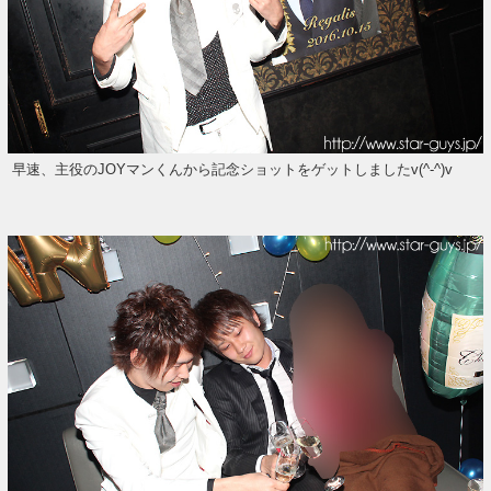
早速、主役のJOYマンくんから記念ショットをゲットしましたv(^-^)v