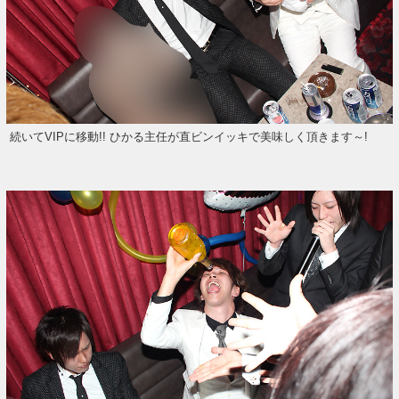
続いてVIPに移動!! ひかる主任が直ビンイッキで美味しく頂きます～!