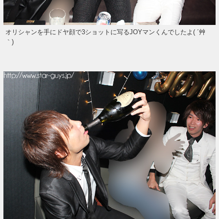
オリシャンを手にドヤ顔で3ショットに写るJOYマンくんでしたよ( ´艸
｀)