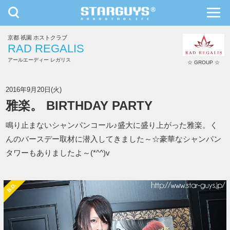
toggle
toggl
navigation
navig
京都 祇園 ホストクラブ
九州・沖縄
北海道・東北
RAD REGALIS
アールエーディー レガリス
☆ GROUP ☆
RAD REGALIS
2016年9月20日(火)
雅楽。 BIRTHDAY PARTY
鳴り止まないシャンパンコール♪盛大に盛り上がった雅楽。く
んのバースデー取材に潜入してきました～☆豪華なシャンパン
タワーもありましたよ～(*^^)v
B.D.