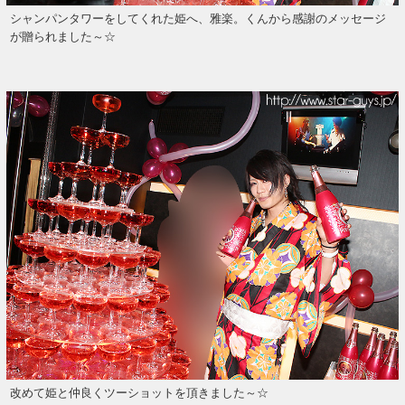
シャンパンタワーをしてくれた姫へ、雅楽。くんから感謝のメッセージ
が贈られました～☆
改めて姫と仲良くツーショットを頂きました～☆