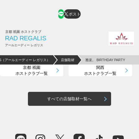
ポスト
京都 祇園 ホストクラブ
RAD REGALIS
アールエーディー レガリス
ALIS（アールエーディー レガリス）
店舗取材
雅楽。 BIRTHDAY PARTY
京都 祇園
関西
ホストクラブ一覧
ホストクラブ一覧
すべての店舗取材一覧へ