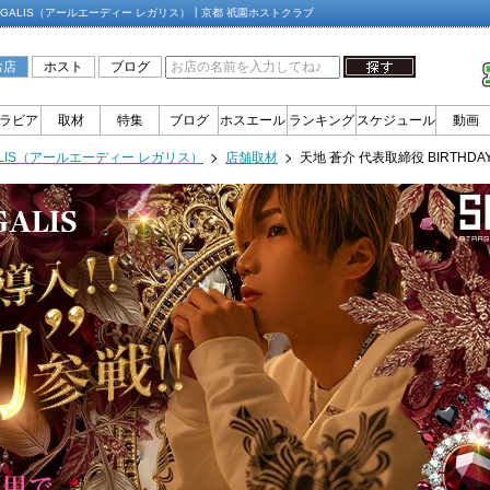
D REGALIS（アールエーディー レガリス）┃京都 祇園ホストクラブ
お店
ホスト
ブログ
ラビア
取材
特集
ブログ
ホスエール
ランキング
スケジュール
動画
GALIS（アールエーディー レガリス）
店舗取材
天地 蒼介 代表取締役 BIRTHDAY