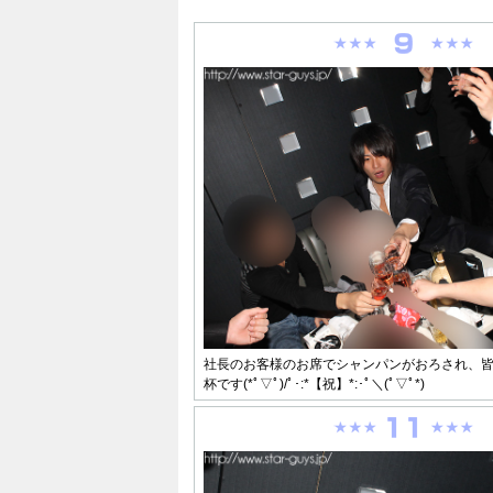
社長のお客様のお席でシャンパンがおろされ、
杯です(*ﾟ▽ﾟ)/ﾟ･:*【祝】*:･ﾟ＼(ﾟ▽ﾟ*)