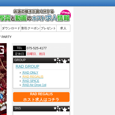
ダウンロード
割引クーポン
プレゼント
求人
 PARTY
TEL
075-525-4177
定休日
日曜日、祝日
GROUP
RAD GROUP
RAD ONLY
>
RAD REGALIS
>
RAD SPICE
>
RAD Air Drop 1st
>
RAD REGALIS
ホスト求人はコチラ
SNS