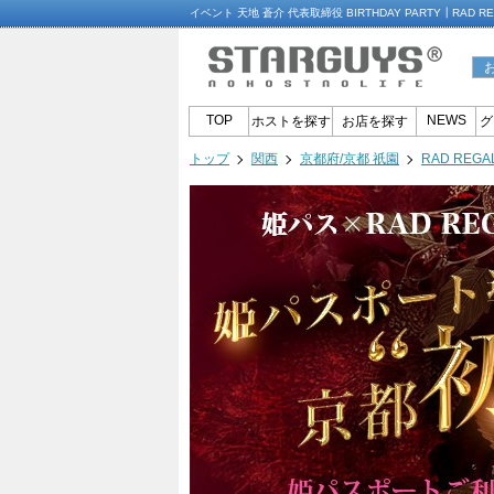
イベント 天地 蒼介 代表取締役 BIRTHDAY PARTY┃RA
TOP
NEWS
ホストを探す
お店を探す
グ
トップ
関西
京都府/京都 祇園
RAD RE