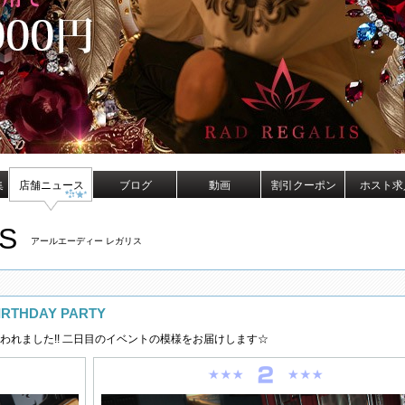
集
店舗ニュース
ブログ
動画
割引クーポン
ホスト求
S
アールエーディー レガリス
THDAY PARTY
れました!! 二日目のイベントの模様をお届けします☆