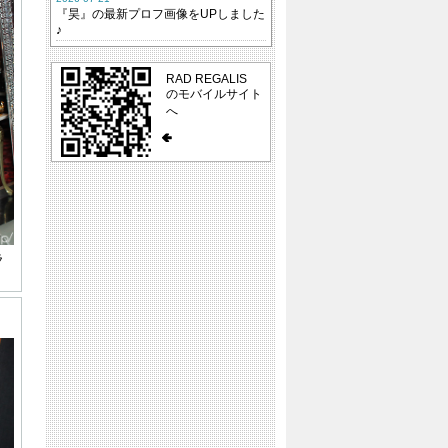
『昊』の最新プロフ画像をUPしました
♪
RAD REGALIS
のモバイルサイト
へ
ラ