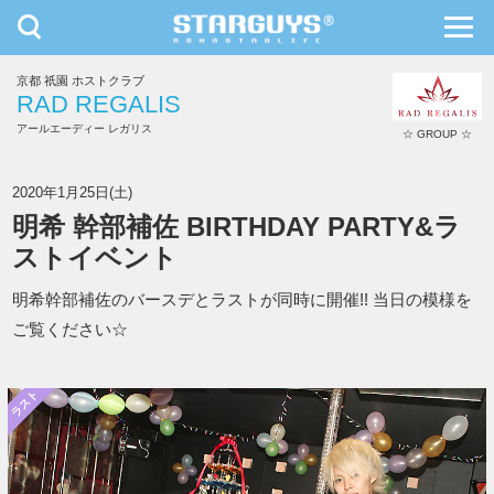
toggle
toggl
navigation
navig
京都 祇園 ホストクラブ
九州・沖縄
北海道・東北
RAD REGALIS
アールエーディー レガリス
☆ GROUP ☆
RAD REGALIS
2020年1月25日(土)
明希 幹部補佐 BIRTHDAY PARTY&ラ
ストイベント
明希幹部補佐のバースデとラストが同時に開催!! 当日の模様を
ご覧ください☆
ラスト