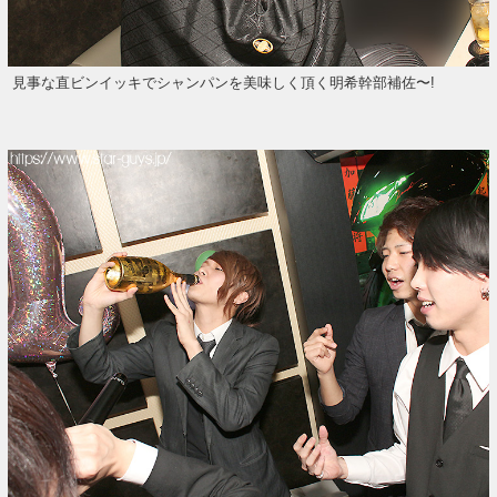
見事な直ビンイッキでシャンパンを美味しく頂く明希幹部補佐〜!