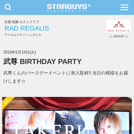
toggle
toggl
navigation
navig
京都 祇園 ホストクラブ
九州・沖縄
北海道・東北
RAD REGALIS
アールエーディー レガリス
☆ GROUP ☆
RAD REGALIS
2019年5月14日(火)
武尊 BIRTHDAY PARTY
武尊くんのバースデーイベントに潜入取材!! 当日の模様をお届
けします☆
B.D.