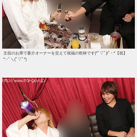
主役のお席で蒼介オーナーを交えて祝福の乾杯です(*ﾟ▽ﾟ)/ﾟ･:*【祝】
*:･ﾟ＼(ﾟ▽ﾟ*)