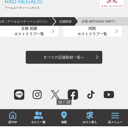
RAD REGALIS
アールエーディー レガリス
GALIS（アールエーディー レガリス）
店舗取材
武尊 BIRTHDAY PARTY
京都 祇園
関西
ホストクラブ一覧
ホストクラブ一覧
すべての店舗取材一覧へ
/
16
18
店TOP
ホスト一覧
地図
ホスト求人
店メニュー