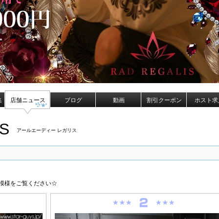
集
店舗ニュース
ブログ
動画
割引クーポン
ホスト求
S
アールエーディー レガリス
の模様をご覧ください☆