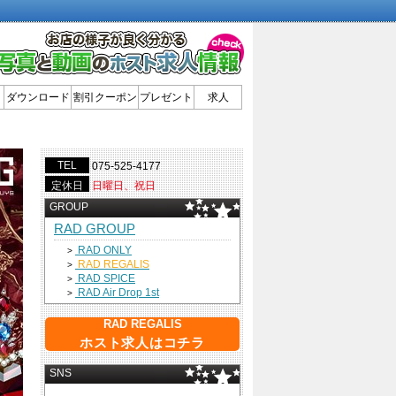
ダウンロード
割引クーポン
プレゼント
求人
TEL
075-525-4177
定休日
日曜日、祝日
GROUP
RAD GROUP
RAD ONLY
>
RAD REGALIS
>
RAD SPICE
>
RAD Air Drop 1st
>
RAD REGALIS
ホスト求人はコチラ
SNS