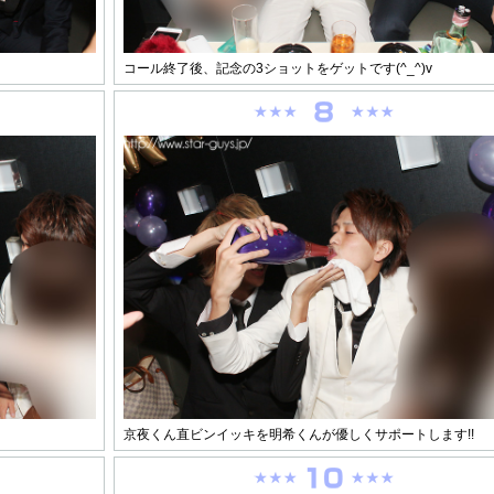
コール終了後、記念の3ショットをゲットです(^_^)v
京夜くん直ビンイッキを明希くんが優しくサポートします!!