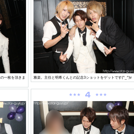
念の一枚を頂きま
雅楽。主任と明希くんとの記念3ショットをゲットです(^_^)v