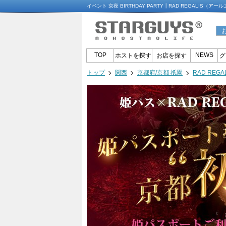
イベント 京夜 BIRTHDAY PARTY┃RAD REGALIS
TOP
NEWS
ホストを探す
お店を探す
グ
トップ
関西
京都府/京都 祇園
RAD RE