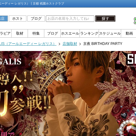
（アールエーディー レガリス）┃京都 祇園ホストクラブ
お店
ホスト
ブログ
ラビア
取材
特集
ブログ
ホスエール
ランキング
スケジュール
動画
GALIS（アールエーディー レガリス）
店舗取材
京夜 BIRTHDAY PARTY