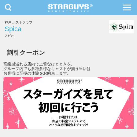
toggle
toggl
navigation
navig
神戸 ホストクラブ
九州・沖縄
北海道・東北
Spica
スピカ
Spica
割引クーポン
高級感溢れる店内で上質なひとときを。
グループ内でも多種多様なキャストが揃う当店は
お客様に至極の体験をお約束します。