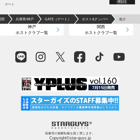
ゲート
関西
兵庫県/神戸
GATE（ゲート）
ホスト&ナンバー
俊介
神戸
関西
ホストクラブ一覧
ホストクラブ一覧
画像等の無断転載を固く禁じます。
Copyright©star-guys.jp