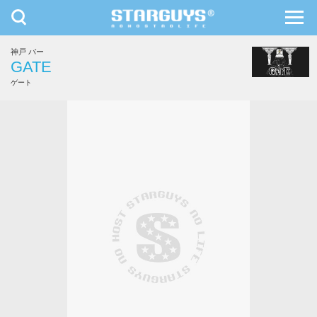
toggle
toggl
navigation
navig
神戸 バー
九州・沖縄
北海道・東北
GATE
ゲート
俊介