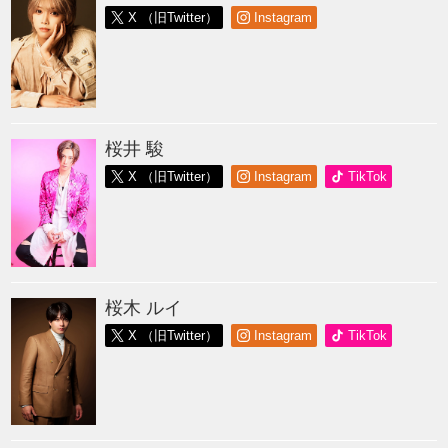
X （旧Twitter）
Instagram
桜井 駿
X （旧Twitter）
Instagram
TikTok
桜木 ルイ
X （旧Twitter）
Instagram
TikTok