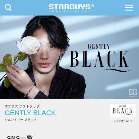
toggle
toggl
navigation
navig
九州・沖縄
北海道・東北
すすきの ホストクラブ
GENTLY BLACK
ジェントリー ブラック
☆ GROUP ☆
GENTLY BLACK
SNS一覧