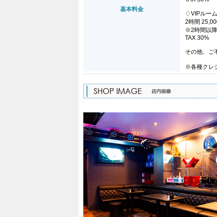
基本料金
♢VIPルー
2時間 25,0
※2時間以降
TAX 30%
その他、ご
※各種クレ