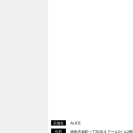
店舗名
ALICE
住所
徳島市栄町一丁目26-4 アール2ビル2階