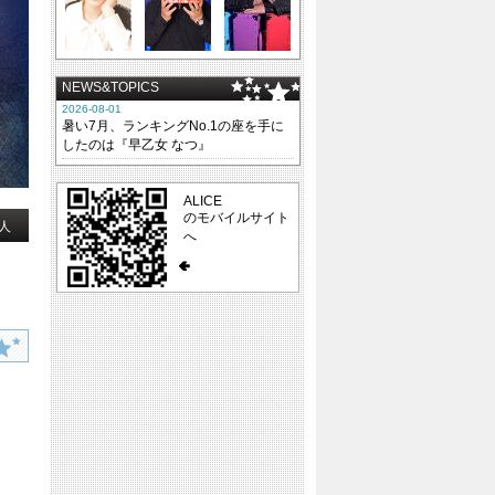
NEWS&TOPICS
2026-08-01
暑い7月、ランキングNo.1の座を手に
したのは『早乙女 なつ』
ALICE
のモバイルサイト
人
へ