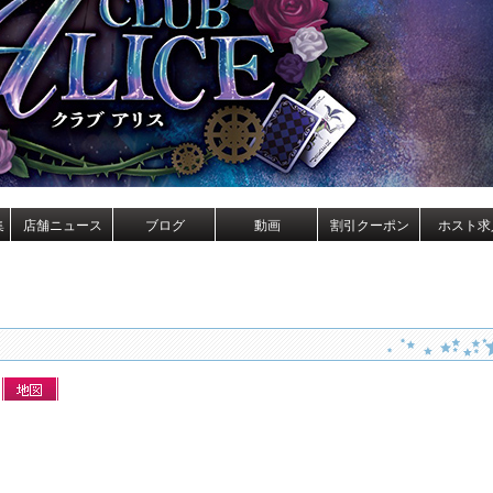
集
店舗ニュース
ブログ
動画
割引クーポン
ホスト求
階