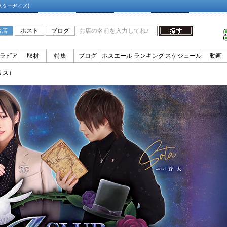
スターガイズ】
お店
ホスト
ブログ
ラビア
取材
特集
ブログ
ホスエール
ランキング
スケジュール
動画
アリス）