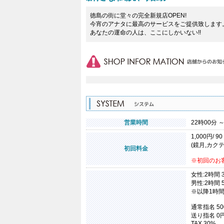
徳島の街に堂々の完全新規店OPEN!
今宵のアナタに最高のサービスをご提供致します
あなたの運命の人は、ここにしかいない!!
営業時間
22時00分 ～
1,000円/ 90
(鏡月,カク
初回料金
※初回のお
女性:2時間 
男性:2時間 
※以降1時間
通常指名 50
送り指名 0
TAX 30%