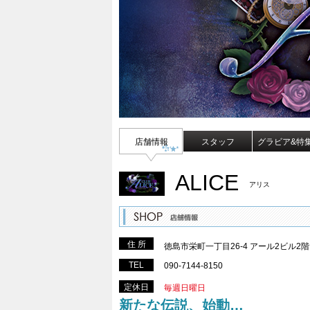
店舗情報
スタッフ
グラビア&特
ALICE
アリス
住 所
徳島市栄町一丁目26-4 アール2ビル2
TEL
090-7144-8150
定休日
毎週日曜日
新たな伝説、始動…