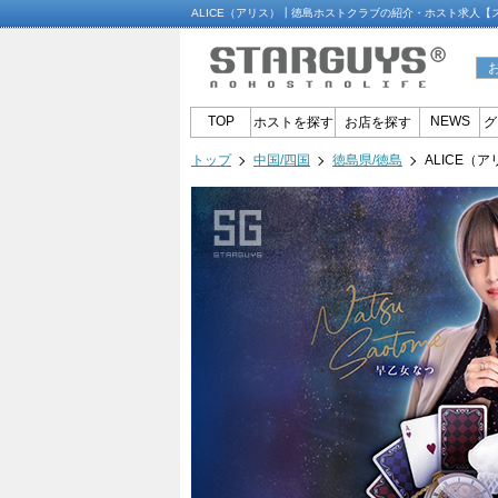
ALICE（アリス）┃徳島ホストクラブの紹介・ホスト求人【
TOP
NEWS
ホストを探す
お店を探す
グ
トップ
中国/四国
徳島県/徳島
ALICE（