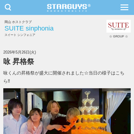
toggle
toggl
navigation
navig
岡山 ホストクラブ
九州・沖縄
北海道・東北
SUITE sinphonia
スイート シンフォニア
☆ GROUP ☆
SUITE sinphonia
2026年5月26日(火)
咏 昇格祭
咏くんの昇格祭が盛大に開催されました☆当日の様子はこち
ら‼