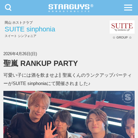
toggle
toggl
navigation
navig
岡山 ホストクラブ
九州・沖縄
北海道・東北
SUITE sinphonia
スイート シンフォニア
☆ GROUP ☆
SUITE sinphonia
2026年4月26日(日)
聖嵐 RANKUP PARTY
可愛い子には酒を飲ませよ🍾 聖嵐くんのランクアップパーティ
ーがSUITE sinphoniaにて開催されました♪