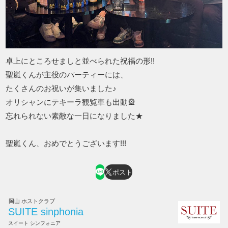
卓上にところせましと並べられた祝福の形!!
聖嵐くんが主役のパーティーには、
たくさんのお祝いが集いました♪
オリシャンにテキーラ観覧車も出動🎡
忘れられない素敵な一日になりました★
聖嵐くん、おめでとうございます!!!
ポスト
岡山 ホストクラブ
SUITE sinphonia
スイート シンフォニア