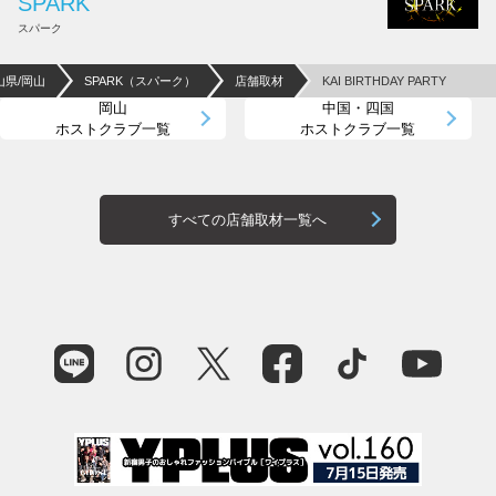
SPARK
スパーク
山県/岡山
SPARK（スパーク）
店舗取材
KAI BIRTHDAY PARTY
岡山
中国・四国
ホストクラブ一覧
ホストクラブ一覧
すべての店舗取材一覧へ