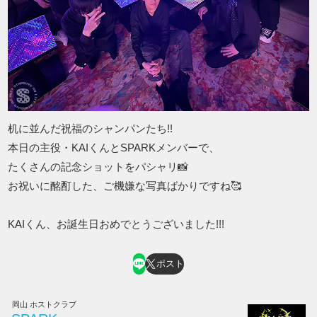
机に並んだ祝福のシャンパンたち!!
本日の主役・KAIくんとSPARKメンバーで、
たくさんの記念ショットをパシャリ📸
お祝いに酩酊した、ご機嫌な写真ばかりですね🥰
KAIくん、お誕生日おめでとうございました!!!
ポスト
岡山 ホストクラブ