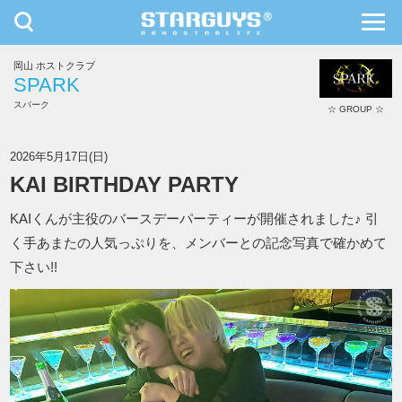
toggle
toggl
navigation
navig
岡山 ホストクラブ
九州・沖縄
北海道・東北
SPARK
スパーク
☆ GROUP ☆
SPARK
2026年5月17日(日)
KAI BIRTHDAY PARTY
KAIくんが主役のバースデーパーティーが開催されました♪ 引
く手あまたの人気っぷりを、メンバーとの記念写真で確かめて
下さい!!