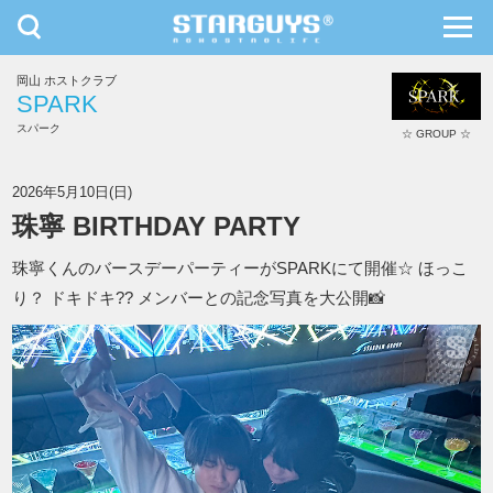
toggle
toggl
navigation
navig
岡山 ホストクラブ
九州・沖縄
北海道・東北
SPARK
スパーク
☆ GROUP ☆
SPARK
2026年5月10日(日)
珠寧 BIRTHDAY PARTY
珠寧くんのバースデーパーティーがSPARKにて開催☆ ほっこ
り？ ドキドキ?? メンバーとの記念写真を大公開📸