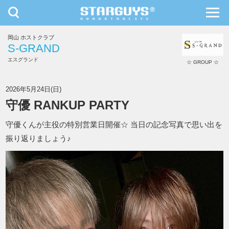
toggle
toggl
navigation
navig
岡山 ホストクラブ
九州・沖縄
北海道・東北
S-GRAND
エスグランド
☆ GROUP ☆
S-GRAND
2026年5月24日(日)
守優 RANKUP PARTY
守優くんが主役の特別営業日開催☆ 当日の記念写真で思い出を
振り返りましょう♪