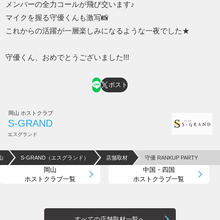
メンバーの全力コールが飛び交います♪
マイクを握る守優くんも激写📸
これからの活躍が一層楽しみになるような一夜でした★
守優くん、おめでとうございました!!!
ポスト
岡山 ホストクラブ
S-GRAND
エスグランド
山
S-GRAND（エスグランド）
店舗取材
守優 RANKUP PARTY
岡山
中国・四国
ホストクラブ一覧
ホストクラブ一覧
すべての店舗取材一覧へ