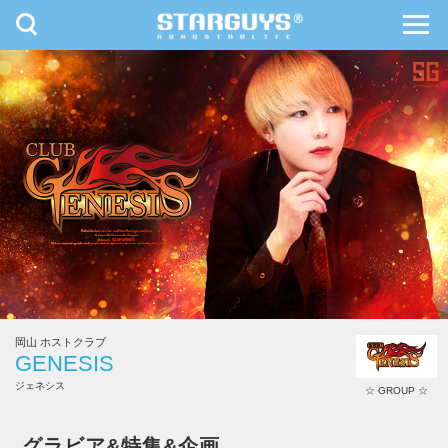
toggle
toggl
navigation
navig
九州・沖縄
北海道・東北
岡山 ホストクラブ
GENESIS
ジェネシス
☆ GROUP ☆
GENESIS
グラビア&特集&企画