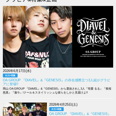
2026年6月17日(水)
OA GROUP 『DIAVEL』&『GENESIS』の存在感際立つ3人組がグラビ
アに登場!!
岡山 OA GROUP 『DIAVEL』&『GENESIS』から選抜されし3人『苺愛 るる』『夜桜
悠真』『蓮斗』!クール＆スタイリッシュな彼らをしかと見届けよ!!
2026年4月25日(土)
OA GROUP 『DIAVEL』&『GENESIS』