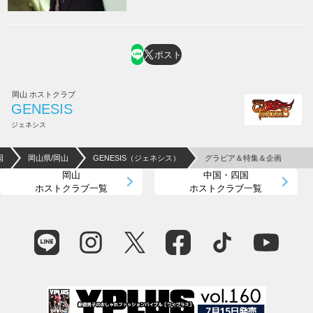
ポスト
岡山 ホストクラブ
GENESIS
ジェネシス
国
岡山県/岡山
GENESIS（ジェネシス）
グラビア＆特集＆企画
岡山
中国・四国
ホストクラブ一覧
ホストクラブ一覧