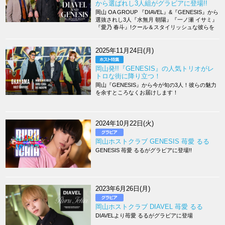
から選ばれし3人組がグラビアに登場!!
岡山 OA GROUP 『DIAVEL』&『GENESIS』から
選抜されし3人『水無月 朝陽』『一ノ瀬 イサミ』
『愛乃 春斗』!クール＆スタイリッシュな彼らを
しかと見届けよ!!
2025年11月24日(月)
岡山発!!『GENESIS』の人気トリオがレ
トロな街に降り立つ！
岡山『GENESIS』から今が旬の3人！彼らの魅力
を余すところなくお届けします！
2024年10月22日(火)
岡山ホストクラブ GENESIS 苺愛 るる
GENESIS 苺愛 るるがグラビアに登場!!
2023年6月26日(月)
岡山ホストクラブ DIAVEL 苺愛 るる
DIAVELより苺愛 るるがグラビアに登場