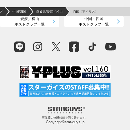
プ
中国/四国
愛媛県/愛媛／松山
IRIS（アイリス）
愛媛／松山
中国・四国
ホストクラブ一覧
ホストクラブ一覧
画像等の無断転載を固く禁じます。
Copyright©star-guys.jp