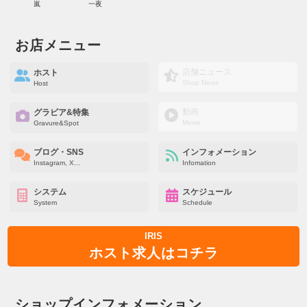
嵐
一夜
お店メニュー
店舗ニュース
ホスト
Shop News
Host
動画
グラビア&特集
Movie
Gravure&Spot
ブログ・SNS
インフォメーション
Instagram, X...
Infomation
システム
スケジュール
System
Schedule
IRIS
ホスト求人はコチラ
ショップインフォメーション