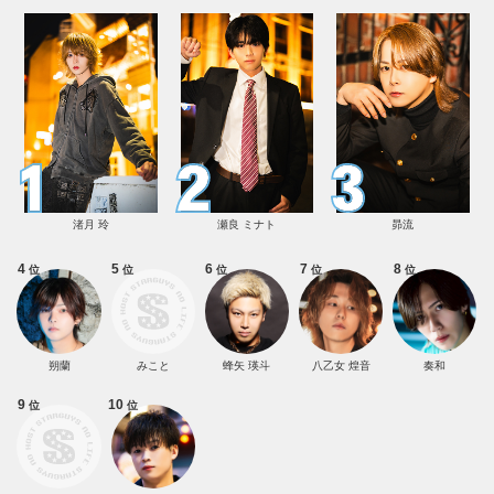
渚月 玲
瀬良 ミナト
昴流
4
5
6
7
8
位
位
位
位
位
朔蘭
みこと
蜂矢 瑛斗
八乙女 煌音
奏和
9
10
位
位