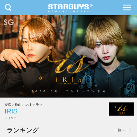
toggle
toggl
navigation
navig
九州・沖縄
北海道・東北
愛媛／松山 ホストクラブ
IRIS
アイリス
IRIS
ランキング
一覧へ