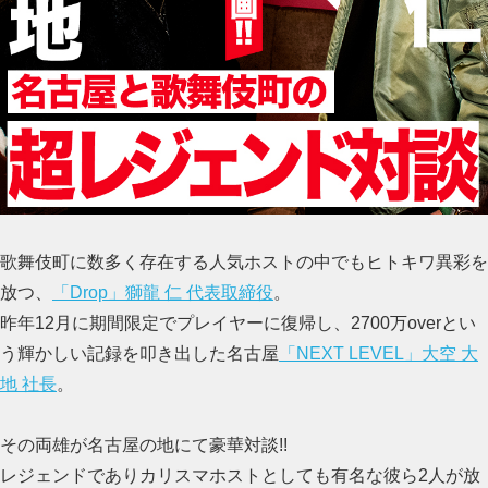
歌舞伎町に数多く存在する人気ホストの中でもヒトキワ異彩を
放つ、
「Drop」獅龍 仁 代表取締役
。
昨年12月に期間限定でプレイヤーに復帰し、2700万overとい
う輝かしい記録を叩き出した名古屋
「NEXT LEVEL」大空 大
地 社長
。
その両雄が名古屋の地にて豪華対談!!
レジェンドでありカリスマホストとしても有名な彼ら2人が放