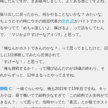
職したんですが、まあ破局しまして。よくある感じですよね。
振り出しに戻ったから、何かやることないかな？ みたいな。
ちょうどその時にウチの統括代表の
壱色 恋
がバイトでホスト
をやってて「めちゃ楽しいよ、稼げるよ」って話をしてたん
で、「マジかよ!? すげーなアイツ!!」と思って。
「俺なんかホストできんのかな？」って思ってましたけど、試
しに1日体験してみたら圧倒されて、
「すげーな！」と思って。
「俺も挑戦するか！」って飛び込んだのが18歳の終わり。そ
れからずっと、12年まるっとやってますね。
獅龍 仁
一緒ぐらいやな。俺も2022年で13年目ですね。キッ
カケは、昼で働いてて給料少なすぎて「この給料で人生何がで
きるん？」って思って。当時やってた『夜王』とか観てホスト