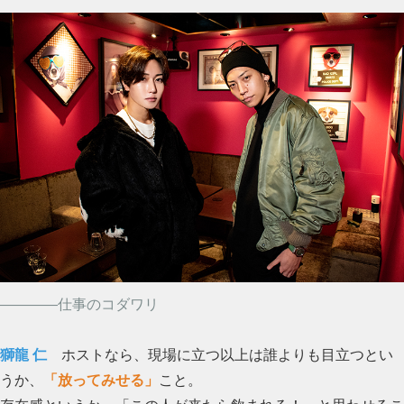
――――仕事のコダワリ
獅龍 仁
ホストなら、現場に立つ以上は誰よりも目立つとい
うか、
「放ってみせる」
こと。