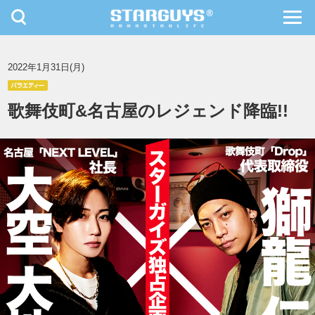
toggle
toggl
navigation
navig
九州・沖縄
北海道・東北
2022年1月31日(月)
歌舞伎町&名古屋のレジェンド降臨!!