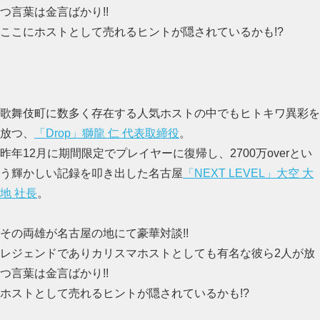
つ言葉は金言ばかり!!
ここにホストとして売れるヒントが隠されているかも!?
歌舞伎町に数多く存在する人気ホストの中でもヒトキワ異彩を
放つ、
「Drop」獅龍 仁 代表取締役
。
昨年12月に期間限定でプレイヤーに復帰し、2700万overとい
う輝かしい記録を叩き出した名古屋
「NEXT LEVEL」大空 大
地 社長
。
その両雄が名古屋の地にて豪華対談!!
レジェンドでありカリスマホストとしても有名な彼ら2人が放
つ言葉は金言ばかり!!
ホストとして売れるヒントが隠されているかも!?