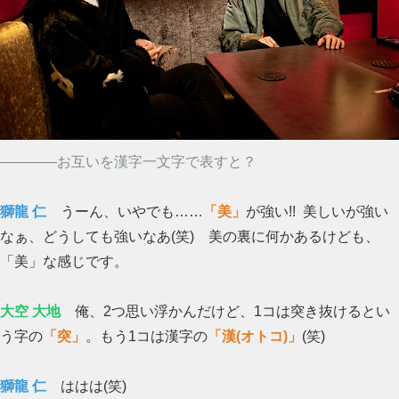
――――お互いを漢字一文字で表すと？
獅龍 仁
うーん、いやでも……
「美」
が強い!! 美しいが強い
なぁ、どうしても強いなあ(笑) 美の裏に何かあるけども、
「美」な感じです。
大空 大地
俺、2つ思い浮かんだけど、1コは突き抜けるとい
う字の
「突」
。もう1コは漢字の
「漢(オトコ)」
(笑)
獅龍 仁
ははは(笑)