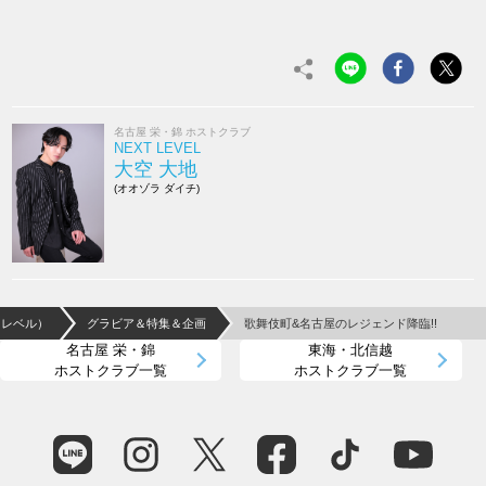
名古屋 栄・錦 ホストクラブ
NEXT LEVEL
大空 大地
(オオゾラ ダイチ)
ストレベル）
グラビア＆特集＆企画
歌舞伎町&名古屋のレジェンド降臨!!
名古屋 栄・錦
東海・北信越
ホストクラブ一覧
ホストクラブ一覧