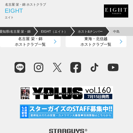
名古屋 栄・錦 ホストクラブ
EIGHT
エイト
愛知県/名古屋 栄・錦
EIGHT（エイト）
ホスト&ナンバー
中島
名古屋 栄・錦
東海・北信越
ホストクラブ一覧
ホストクラブ一覧