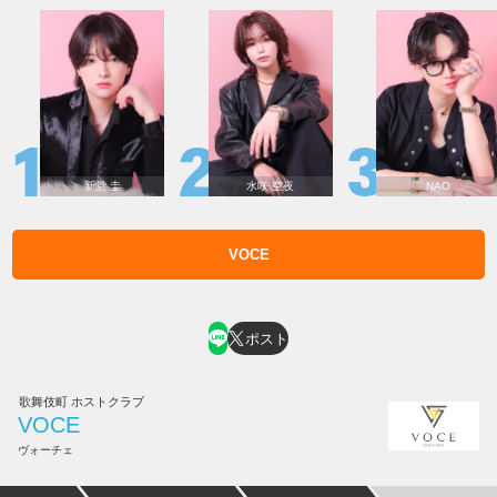
新堂 圭
水咲 空夜
NAO
VOCE
ホスト求人はコチラ
ポスト
歌舞伎町 ホストクラブ
VOCE
ヴォーチェ