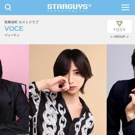
toggle
toggl
navigation
navig
歌舞伎町 ホストクラブ
九州・沖縄
北海道・東北
VOCE
ヴォーチェ
☆ GROUP ☆
黒咲 咲人