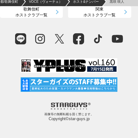
都/歌舞伎町
VOCE（ヴォーチェ）
ホスト&ナンバー
黒咲 咲人
歌舞伎町
関東
ホストクラブ一覧
ホストクラブ一覧
画像等の無断転載を固く禁じます。
Copyright©star-guys.jp