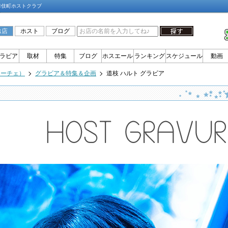
舞伎町ホストクラブ
お店
ホスト
ブログ
ラビア
取材
特集
ブログ
ホスエール
ランキング
スケジュール
動画
ォーチェ）
グラビア＆特集＆企画
道枝 ハルト グラビア