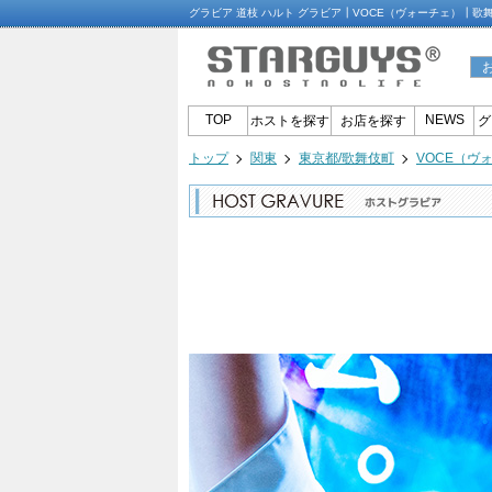
グラビア 道枝 ハルト グラビア┃VOCE（ヴォーチェ）┃歌
TOP
NEWS
ホストを探す
お店を探す
グ
トップ
関東
東京都/歌舞伎町
VOCE（ヴ