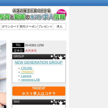
ダウンロード
割引クーポン
プレゼント
求人
TEL
03-6302-1256
定休日
火月末日
GROUP
NEW GENERATION GROUP
CRUISE
>
TRIDENT
>
Laguna
>
newgene.LAB
>
TRIDENT
ホスト求人はコチラ
SNS