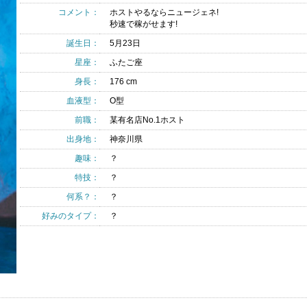
コメント：
ホストやるならニュージェネ!
秒速で稼がせます!
誕生日：
5月23日
星座：
ふたご座
身長：
176 cm
血液型：
O型
前職：
某有名店No.1ホスト
出身地：
神奈川県
趣味：
？
特技：
？
何系？：
？
好みのタイプ：
？