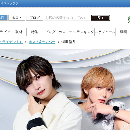
伎町ホストクラブ
お店
ホスト
ブログ
ラビア
取材
特集
ブログ
ホスエール
ランキング
スケジュール
動画
T（トライデント）
ホスト&ナンバー
綱川 塁斗