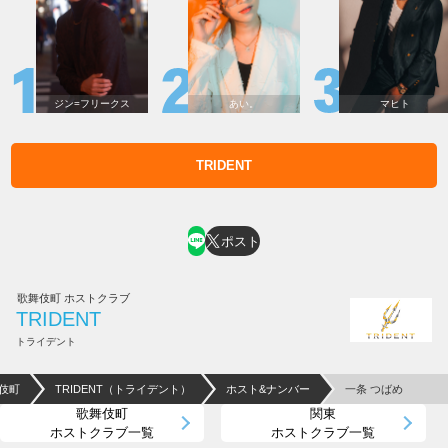
ジン=フリークス
あい。
マヒト
TRIDENT
ホスト求人はコチラ
ポスト
歌舞伎町 ホストクラブ
TRIDENT
トライデント
伎町
TRIDENT（トライデント）
ホスト&ナンバー
一条 つばめ
歌舞伎町
関東
ホストクラブ一覧
ホストクラブ一覧