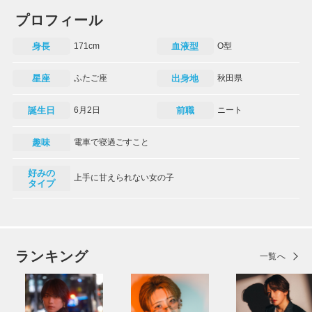
プロフィール
身長
171cm
血液型
O型
星座
ふたご座
出身地
秋田県
誕生日
6月2日
前職
ニート
趣味
電車で寝過ごすこと
好みの
上手に甘えられない女の子
タイプ
ランキング
一覧へ