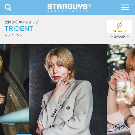
toggle
toggl
navigation
navig
歌舞伎町 ホストクラブ
九州・沖縄
北海道・東北
TRIDENT
トライデント
☆ GROUP ☆
一条 つばめ