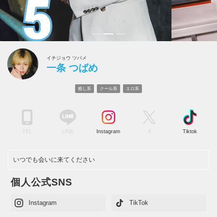
イチジョウ ツバメ
一条 つばめ
癒し系
クール系
エロ系
TEL
LINE
Instagram
X
Tiktok
いつでも会いに来てください
個人公式SNS
Instagram
TikTok