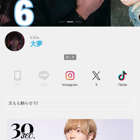
ヒロム
大夢
癒し系
TEL
LINE
Instagram
X
Tiktok
太もも触らせろ!