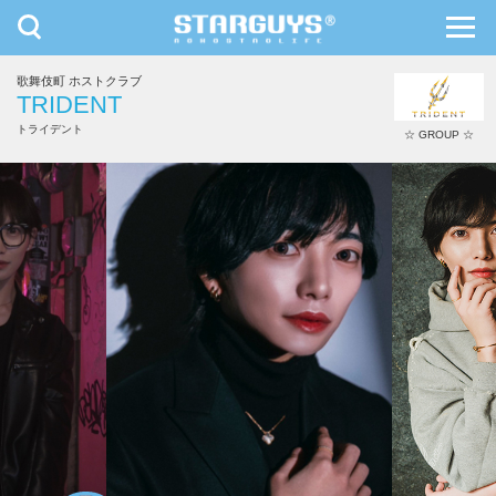
toggle
toggl
navigation
navig
歌舞伎町 ホストクラブ
九州・沖縄
北海道・東北
TRIDENT
トライデント
☆ GROUP ☆
大夢