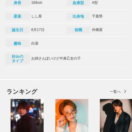
身長
168cm
血液型
A型
星座
しし座
出身地
千葉県
誕生日
8月17日
前職
外構屋
趣味
白湯
好みの
お姉さんぽいけど中身乙女の子
タイプ
ランキング
一覧へ