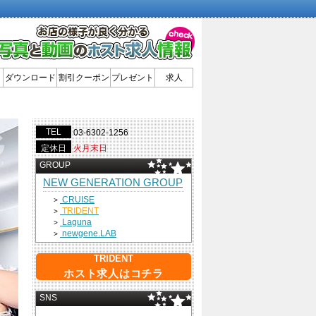
ダウンロード
割引クーポン
プレゼント
求人
TEL
03-6302-1256
定休日
火月末日
GROUP
NEW GENERATION GROUP
CRUISE
>
TRIDENT
>
Laguna
>
newgene.LAB
>
TRIDENT
ホスト求人はコチラ
SNS