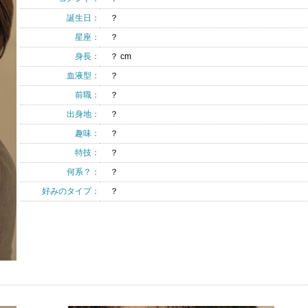
誕生日：
？
星座：
？
身長：
？ cm
血液型：
？
前職：
？
出身地：
？
趣味：
？
特技：
？
何系？：
？
好みのタイプ：
？