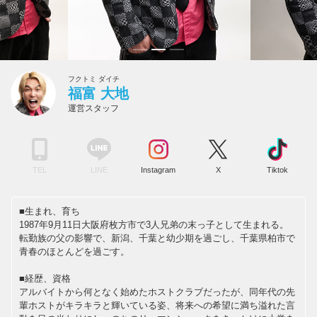
フクトミ ダイチ
福富 大地
運営スタッフ
TEL
LINE
Instagram
X
Tiktok
■生まれ、育ち
1987年9月11日大阪府枚方市で3人兄弟の末っ子として生まれる。
転勤族の父の影響で、新潟、千葉と幼少期を過ごし、千葉県柏市で
青春のほとんどを過ごす。
■経歴、資格
アルバイトから何となく始めたホストクラブだったが、同年代の先
輩ホストがキラキラと輝いている姿、将来への希望に満ち溢れた言