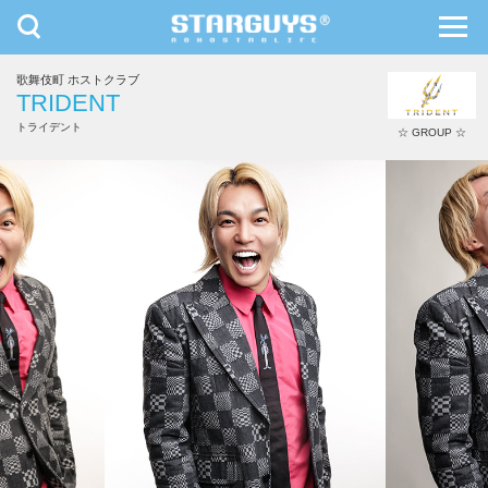
toggle
toggl
navigation
navig
歌舞伎町 ホストクラブ
九州・沖縄
北海道・東北
TRIDENT
トライデント
☆ GROUP ☆
福富 大地