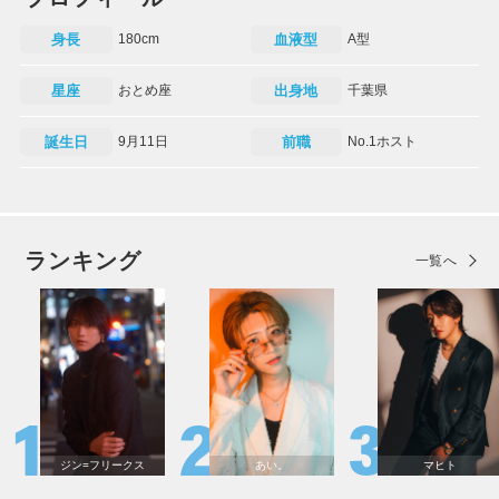
身長
180cm
血液型
A型
星座
おとめ座
出身地
千葉県
誕生日
9月11日
前職
No.1ホスト
ランキング
一覧へ
ジン=フリークス
あい。
マヒト