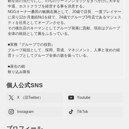
動を目の当たりにし、のちのリーマンショックをきっかけに大学を
中退、ホストクラブを経営する事を決意する。
NGGオーナー桑田の敏腕右腕として、20歳で店長、一度プレイヤー
に戻り12か月連続№1を経て、24歳でグループ3号店であるマジェス
ティを社長としてオープンさせる。
その後出店のキーマンとしてグループ発展に貢献、現在はグループ
全体の統括として腕をふるっている。
■実務『グループでの役割』
グループ統括として、採用、育成、マネジメント、人事と攻めの経
営トップとしてグループ全体の旗を振っている。
■座右の銘
斬り込み隊長
個人公式SNS
X （旧Twitter）
Youtube
Instagram
TikTok
プロフィール