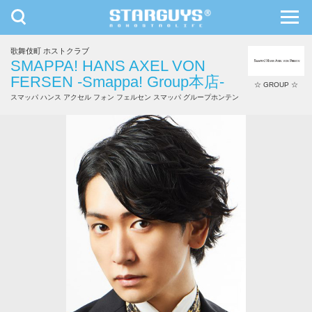
toggle
toggl
navigation
navig
歌舞伎町 ホストクラブ
九州・沖縄
北海道・東北
SMAPPA! HANS AXEL VON
FERSEN -Smappa! Group本店-
☆ GROUP ☆
スマッパ ハンス アクセル フォン フェルセン スマッパ グループホンテン
SHUN