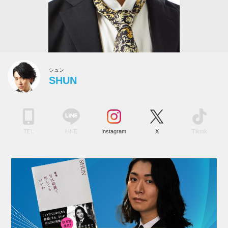
シュン
SHUN
TEL
LINE
Instagram
X
Tiktok