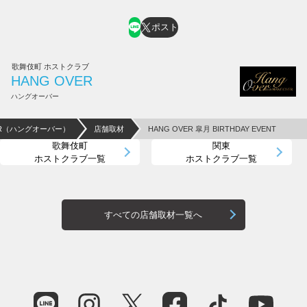
ポスト
歌舞伎町 ホストクラブ
HANG OVER
ハングオーバー
VER（ハングオーバー）
店舗取材
HANG OVER 皐月 BIRTHDAY EVENT
歌舞伎町
関東
ホストクラブ一覧
ホストクラブ一覧
すべての店舗取材一覧へ