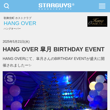
toggle
toggl
navigation
navig
歌舞伎町 ホストクラブ
九州・沖縄
北海道・東北
HANG OVER
ハングオーバー
HANG OVER
2025年5月21日(水)
HANG OVER 皐月 BIRTHDAY EVENT
HANG OVERにて、皐月さんのBIRTHDAY EVENTが盛大に開
催されましたー✨