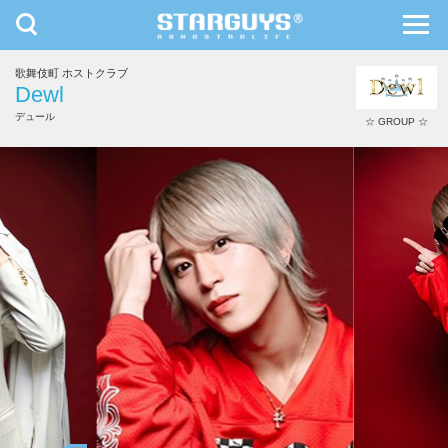
toggle
toggl
navigation
navig
歌舞伎町 ホストクラブ
九州・沖縄
北海道・東北
Dewl
デュール
☆ GROUP ☆
TAKUYA∞