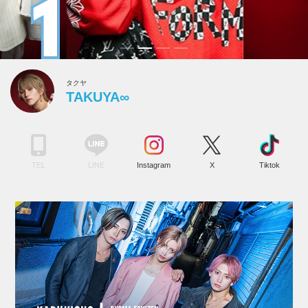
タクヤ
TAKUYA∞
TEL
LINE
Instagram
X
Tiktok