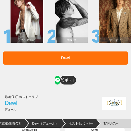
TAKUYA∞
金城 秋
すいすい
Dewl
ホスト求人はコチラ
ポスト
歌舞伎町 ホストクラブ
Dewl
デュール
東京都/歌舞伎町
Dewl（デュール）
ホスト&ナンバー
TAKUYA∞
歌舞伎町
関東