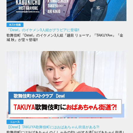
『Dewl』のイケメン3人組がグラビアに登場!!
歌舞伎町『Dewl』のイケメン3人組『越前 リョーマ』『TAKUYA∞』『金
城 秋』が堂々登場!!
【Dewl】TAKUYA歌舞伎町にはおばあちゃん街道がある?!
歌舞伎町にはおばあちゃんのくしゃみの匂いがする道｢おばあちゃん街道｣