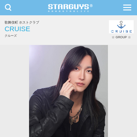
toggle
toggl
navigation
navig
歌舞伎町 ホストクラブ
九州・沖縄
北海道・東北
CRUISE
クルーズ
☆ GROUP ☆
なつ