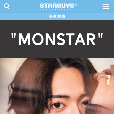
toggle
toggl
navigation
navig
美波 駿佑
九州・沖縄
北海道・東北