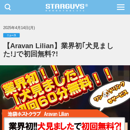
toggle
toggl
navigation
navig
九州・沖縄
北海道・東北
2025年4月14日(月)
【Aravan Lilian】業界初｢犬見まし
た!｣で初回無料?!