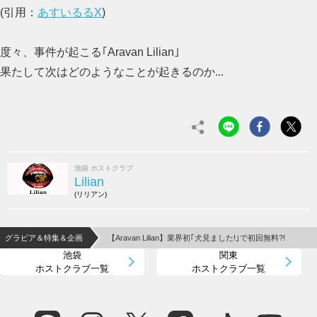
(引用：
あすいるるX
)
度々、事件が起こる｢Aravan Lilian｣
果たして次はどのようなことが起きるのか...
池袋 ホストクラブ
Lilian
(リリアン)
グラビア＆特集＆企画
【Aravan Lilian】業界初｢犬見ました!｣で初回無料?!
池袋
関東
ホストクラブ一覧
ホストクラブ一覧