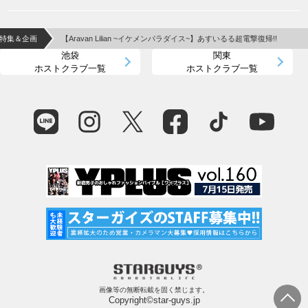
特集＆企画
【Aravan Lilian ~イケメンパラダイス~】あすいるる超電撃復帰!!
池袋
関東
ホストクラブ一覧
ホストクラブ一覧
画像等の無断転載を固く禁じます。
Copyright©star-guys.jp