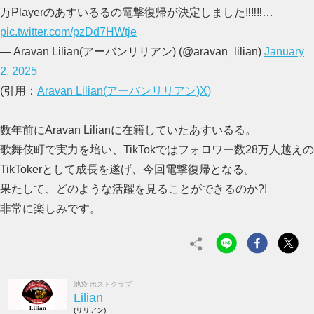
万Playerのあすいるるの電撃復帰が決定しました‼️‼️‼️…
pic.twitter.com/pzDd7HWtje
— Aravan Lilian(アーバンリリアン) (@aravan_lilian)
January
2, 2025
(引用：
Aravan Lilian(アーバンリリアン)X)
数年前にAravan Lilianに在籍していたあすいるる。
歌舞伎町で実力を培い、TikTokではフォロワー数28万人越えの
TikTokerとして成長を遂げ、今回電撃復帰となる。
果たして、どのような活躍を見ることができるのか?!
非常に楽しみです。
池袋 ホストクラブ
Lilian
(リリアン)