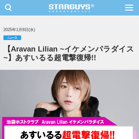
toggle
toggl
navigation
navig
九州・沖縄
北海道・東北
2025年1月8日(水)
【Aravan Lilian ~イケメンパラダイス
~】あすいるる超電撃復帰!!