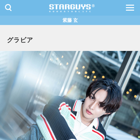
toggle
toggl
navigation
navig
紫藤 玄
九州・沖縄
北海道・東北
グラビア