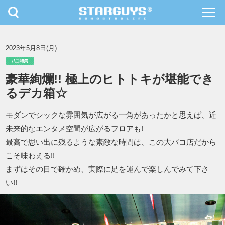
toggle
toggl
navigation
navig
九州・沖縄
北海道・東北
2023年5月8日(月)
豪華絢爛!! 極上のヒトトキが堪能でき
るデカ箱☆
モダンでシックな雰囲気が広がる一角があったかと思えば、近
未来的なエンタメ空間が広がるフロアも!
最高で思い出に残るような素敵な時間は、この大バコ店だから
こそ味わえる!!
まずはその目で確かめ、実際に足を運んで楽しんでみて下さ
い!!