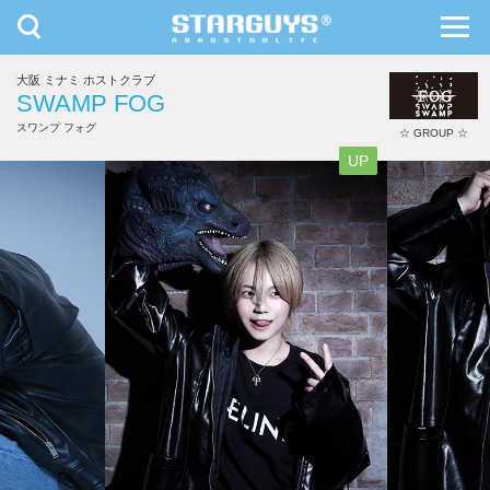
toggle
toggl
navigation
navig
大阪 ミナミ ホストクラブ
九州・沖縄
北海道・東北
SWAMP FOG
スワンプ フォグ
☆ GROUP ☆
UP
悠星