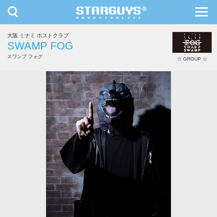
toggle
toggl
navigation
navig
大阪 ミナミ ホストクラブ
九州・沖縄
北海道・東北
SWAMP FOG
スワンプ フォグ
☆ GROUP ☆
れいや